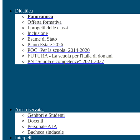
Didattica
Panoramica
Offerta formativa
I progetti delle classi
Inclusione
Esame di Stato
Piano Estate 2026
POC -Per la scuola- 2014-2020
FUTURA - La scuola per l'Italia di domani
PN "Scuola e competenze" 2021-2027
Area riservata
Genitori e Studenti
Docenti
Personale ATA
Bacheca sindacale
Interpelli