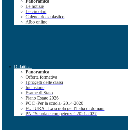
Panoramica
Le notizie
Le circolari
Calendario scolastico
Albo online
Didattica
Panoramica
Offerta formativa
I progetti delle classi
Inclusione
Esame di Stato
Piano Estate 2026
POC -Per la scuola- 2014-2020
FUTURA - La scuola per l'Italia di domani
PN "Scuola e competenze" 2021-2027