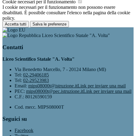
Cookie necessari per il funzionamento
I cookie necessari per il funzionamento non possono essere
disabilitati. È possibile consultare l'elenco nella pagina della cookie
policy.
Accetta tutti
Salva le preferenze
Liceo Scientifico Statale "A. Volta"
Contatti
Liceo Scientifico Statale "A. Volta"
Via Benedetto Marcello, 7 - 20124 Milano (MI)
Tel:
02-29406185
Tel:
02-29523983
Email:
mips08000t@istruzione.it
Link per inviare una mail
PEC:
mips08000t@pec.istruzione.it
Link per inviare una mail
C.F.: 80126590159
Cod. mecc. MIPS08000T
Seguici su
Facebook
Twitter