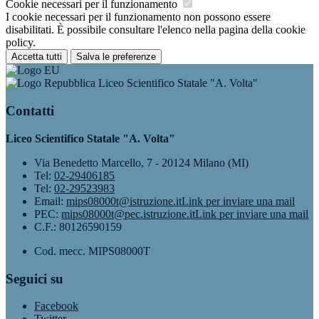
Cookie necessari per il funzionamento
I cookie necessari per il funzionamento non possono essere
disabilitati. È possibile consultare l'elenco nella pagina della cookie
policy.
Accetta tutti
Salva le preferenze
Liceo Scientifico Statale "A. Volta"
Contatti
Liceo Scientifico Statale "A. Volta"
Via Benedetto Marcello, 7 - 20124 Milano (MI)
Tel:
02-29406185
Tel:
02-29523983
Email:
mips08000t@istruzione.it
Link per inviare una mail
PEC:
mips08000t@pec.istruzione.it
Link per inviare una mail
C.F.: 80126590159
Cod. mecc. MIPS08000T
Seguici su
Facebook
Twitter