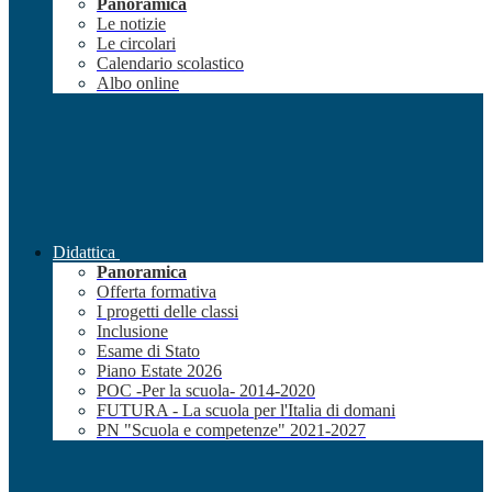
Panoramica
Le notizie
Le circolari
Calendario scolastico
Albo online
Didattica
Panoramica
Offerta formativa
I progetti delle classi
Inclusione
Esame di Stato
Piano Estate 2026
POC -Per la scuola- 2014-2020
FUTURA - La scuola per l'Italia di domani
PN "Scuola e competenze" 2021-2027