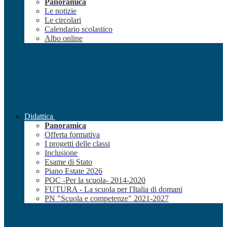
Panoramica
Le notizie
Le circolari
Calendario scolastico
Albo online
Didattica
Panoramica
Offerta formativa
I progetti delle classi
Inclusione
Esame di Stato
Piano Estate 2026
POC -Per la scuola- 2014-2020
FUTURA - La scuola per l'Italia di domani
PN "Scuola e competenze" 2021-2027