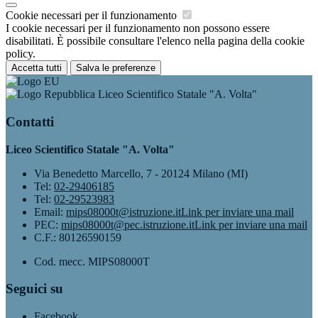
Cookie necessari per il funzionamento
I cookie necessari per il funzionamento non possono essere
disabilitati. È possibile consultare l'elenco nella pagina della cookie
policy.
Accetta tutti
Salva le preferenze
Liceo Scientifico Statale "A. Volta"
Contatti
Liceo Scientifico Statale "A. Volta"
Via Benedetto Marcello, 7 - 20124 Milano (MI)
Tel:
02-29406185
Tel:
02-29523983
Email:
mips08000t@istruzione.it
Link per inviare una mail
PEC:
mips08000t@pec.istruzione.it
Link per inviare una mail
C.F.: 80126590159
Cod. mecc. MIPS08000T
Seguici su
Facebook