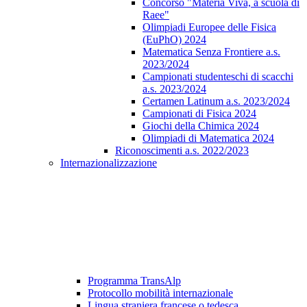
Concorso "Materia Viva, a scuola di
Raee"
Olimpiadi Europee delle Fisica
(EuPhO) 2024
Matematica Senza Frontiere a.s.
2023/2024
Campionati studenteschi di scacchi
a.s. 2023/2024
Certamen Latinum a.s. 2023/2024
Campionati di Fisica 2024
Giochi della Chimica 2024
Olimpiadi di Matematica 2024
Riconoscimenti a.s. 2022/2023
Internazionalizzazione
Programma TransAlp
Protocollo mobilità internazionale
Lingua straniera francese o tedesca