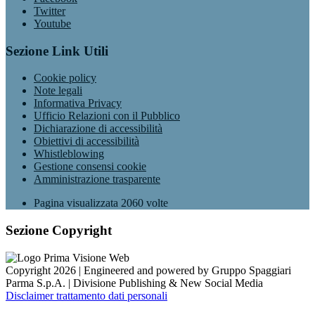
Twitter
Youtube
Sezione Link Utili
Cookie policy
Note legali
Informativa Privacy
Ufficio Relazioni con il Pubblico
Dichiarazione di accessibilità
Obiettivi di accessibilità
Whistleblowing
Gestione consensi cookie
Amministrazione trasparente
Pagina visualizzata
2060
volte
Sezione Copyright
Copyright 2026 | Engineered and powered by Gruppo Spaggiari
Parma S.p.A. | Divisione Publishing & New Social Media
Disclaimer trattamento dati personali