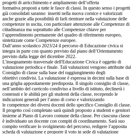
progetti di arricchimento e ampliamento dell’offerta
formativa proposti a tutte le fasce di classi. In questo senso i progetti
già consolidati saranno inseriti nella nuova cornice e valorizzati
anche grazie alla possibilità di farli rientrare nella valutazione delle
competenze in uscita, con particolare attenzione alle Competenze di
cittadinanza ma soprattutto alle Competenze chiave per
l’apprendimento permanente del quadro di riferimento europeo,
sintetizzate come Competenze europee.
Dall’anno scolastico 2023/24 il percorso di Educazione civica si
integra in parte con quanto previsto dal piano dell’Orientamento
previsto dalla legge del dicembre 2022.
L'insegnamento trasversale dell'Educazione Civica è oggetto di
valutazione periodica e finale. Tali valutazioni vengono attribuite dal
Consiglio di classe sulla base del raggiungimento degli
obiettivi condivisi. La valutazione è espressa in decimi sulla base di
una griglia appositamente predisposta. Il singolo consiglio di classe,
nell’ambito del curricolo condiviso a livello di istituto, declinerà i
contenuti e le abilità per gli studenti della classe, recependo le
indicazioni generali per l’anno di corso e valorizzando
le competenze dei diversi docenti dello specifico Consiglio di classe.
Il progetto così completato sarà quindi proposto a studenti e genitori
insieme al Piano di Lavoro comune della classe. Per ciascuna classe
è individuato un docente con compiti di coordinamento. Sarà suo
compito verificare lo svolgimento del percorso, redigere l’apposita
scheda di valutazione e proporre il voto in sede di valutazione