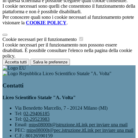
In questa schermata è possibile scegliere quali cookie consentire.
I cookie necessari sono quelli che consentono il funzionamento della
piattaforma e non è possibile disabilitarli.
Per conoscere quali sono i cookie necessari al funzionamento potete
visionare la
COOKIE POLICY
.
Cookie necessari per il funzionamento
I cookie necessari per il funzionamento non possono essere
disabilitati. È possibile consultare l'elenco nella pagina della cookie
policy.
Accetta tutti
Salva le preferenze
Liceo Scientifico Statale "A. Volta"
Contatti
Liceo Scientifico Statale "A. Volta"
Via Benedetto Marcello, 7 - 20124 Milano (MI)
Tel:
02-29406185
Tel:
02-29523983
Email:
mips08000t@istruzione.it
Link per inviare una mail
PEC:
mips08000t@pec.istruzione.it
Link per inviare una mail
C.F.: 80126590159