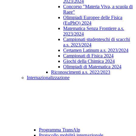
2023/2024
Concorso "Materia Viva, a scuola di
Raee"
Olimpiadi Europee delle Fisica
(EuPhO) 2024
Matematica Senza Frontiere a.s.
2023/2024
Campionati studenteschi di scacchi
a.s. 2023/2024
Certamen Latinum a.s. 2023/2024
Campionati di Fisica 2024
Giochi della Chimica 2024
Olimpiadi di Matematica 2024
Riconoscimenti a.s. 2022/2023
Internazionalizzazione
Programma TransAlp
Protocollo mobilità internazionale