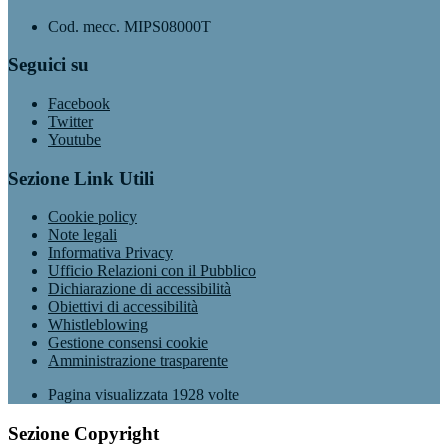
Cod. mecc. MIPS08000T
Seguici su
Facebook
Twitter
Youtube
Sezione Link Utili
Cookie policy
Note legali
Informativa Privacy
Ufficio Relazioni con il Pubblico
Dichiarazione di accessibilità
Obiettivi di accessibilità
Whistleblowing
Gestione consensi cookie
Amministrazione trasparente
Pagina visualizzata
1928
volte
Sezione Copyright