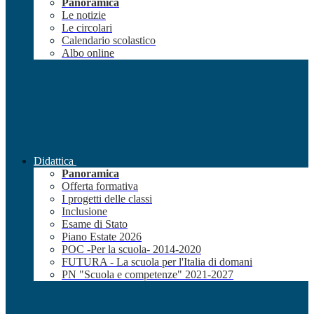
Panoramica
Le notizie
Le circolari
Calendario scolastico
Albo online
Didattica
Panoramica
Offerta formativa
I progetti delle classi
Inclusione
Esame di Stato
Piano Estate 2026
POC -Per la scuola- 2014-2020
FUTURA - La scuola per l'Italia di domani
PN "Scuola e competenze" 2021-2027