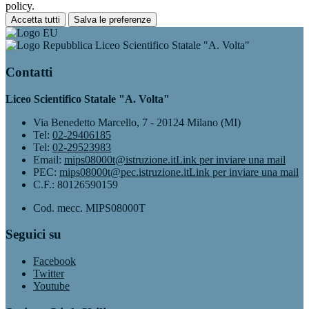
policy.
Accetta tutti
Salva le preferenze
Liceo Scientifico Statale "A. Volta"
Contatti
Liceo Scientifico Statale "A. Volta"
Via Benedetto Marcello, 7 - 20124 Milano (MI)
Tel:
02-29406185
Tel:
02-29523983
Email:
mips08000t@istruzione.it
Link per inviare una mail
PEC:
mips08000t@pec.istruzione.it
Link per inviare una mail
C.F.: 80126590159
Cod. mecc. MIPS08000T
Seguici su
Facebook
Twitter
Youtube