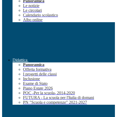
Panoramica
Le notizie
Le circolari
Calendario scolastico
Albo online
Didattica
Panoramica
Offerta formativa
I progetti delle classi
Inclusione
Esame di Stato
Piano Estate 2026
POC -Per la scuola- 2014-2020
FUTURA - La scuola per l'Italia di domani
PN "Scuola e competenze" 2021-2027