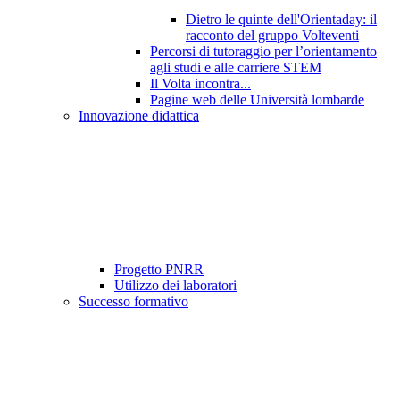
Dietro le quinte dell'Orientaday: il
racconto del gruppo Volteventi
Percorsi di tutoraggio per l’orientamento
agli studi e alle carriere STEM
Il Volta incontra...
Pagine web delle Università lombarde
Innovazione didattica
Progetto PNRR
Utilizzo dei laboratori
Successo formativo