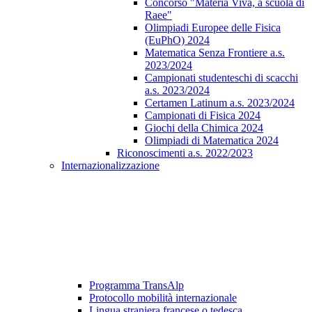
Concorso "Materia Viva, a scuola di
Raee"
Olimpiadi Europee delle Fisica
(EuPhO) 2024
Matematica Senza Frontiere a.s.
2023/2024
Campionati studenteschi di scacchi
a.s. 2023/2024
Certamen Latinum a.s. 2023/2024
Campionati di Fisica 2024
Giochi della Chimica 2024
Olimpiadi di Matematica 2024
Riconoscimenti a.s. 2022/2023
Internazionalizzazione
Programma TransAlp
Protocollo mobilità internazionale
Lingua straniera francese o tedesca