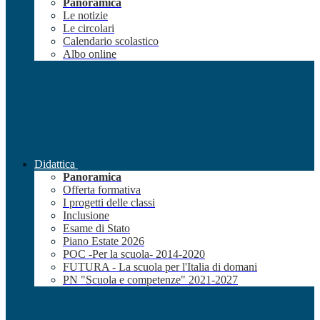
Panoramica
Le notizie
Le circolari
Calendario scolastico
Albo online
Didattica
Panoramica
Offerta formativa
I progetti delle classi
Inclusione
Esame di Stato
Piano Estate 2026
POC -Per la scuola- 2014-2020
FUTURA - La scuola per l'Italia di domani
PN "Scuola e competenze" 2021-2027