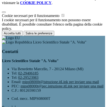
visionare la
COOKIE POLICY
.
Cookie necessari per il funzionamento
I cookie necessari per il funzionamento non possono essere
disabilitati. È possibile consultare l'elenco nella pagina della cookie
policy.
Accetta tutti
Salva le preferenze
Liceo Scientifico Statale "A. Volta"
Contatti
Liceo Scientifico Statale "A. Volta"
Via Benedetto Marcello, 7 - 20124 Milano (MI)
Tel:
02-29406185
Tel:
02-29523983
Email:
mips08000t@istruzione.it
Link per inviare una mail
PEC:
mips08000t@pec.istruzione.it
Link per inviare una mail
C.F.: 80126590159
Cod. mecc. MIPS08000T