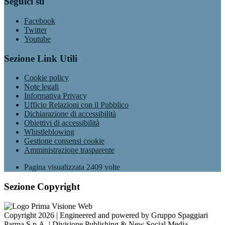
Seguici su
Facebook
Twitter
Youtube
Sezione Link Utili
Cookie policy
Note legali
Informativa Privacy
Ufficio Relazioni con il Pubblico
Dichiarazione di accessibilità
Obiettivi di accessibilità
Whistleblowing
Gestione consensi cookie
Amministrazione trasparente
Pagina visualizzata
2409
volte
Sezione Copyright
Copyright 2026 | Engineered and powered by Gruppo Spaggiari
Parma S.p.A. | Divisione Publishing & New Social Media