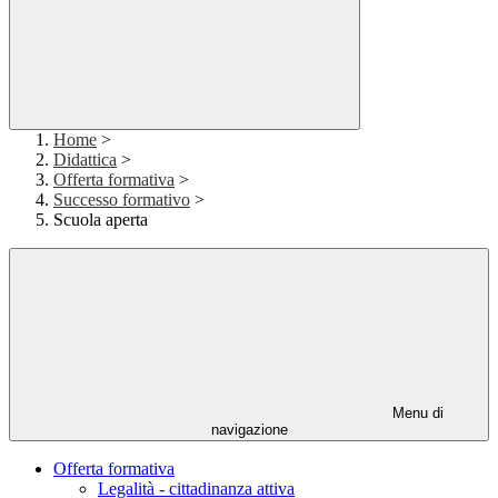
Home
>
Didattica
>
Offerta formativa
>
Successo formativo
>
Scuola aperta
Menu di
navigazione
Offerta formativa
Legalità - cittadinanza attiva